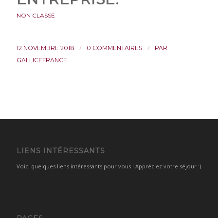
NON CLASSÉ
/
/
12 NOVEMBRE 2018
0 COMMENTAIRES
PAR
GALLICEFRANCE
LIENS INTÉRESSANTS
Voici quelques liens intéressants pour vous ! Appréciez votre séjour :)